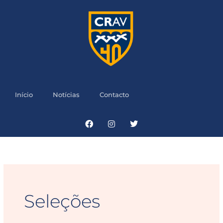
Skip
to
content
Início
Notícias
Contacto
Facebook
Instagram
Twitter
Seleções