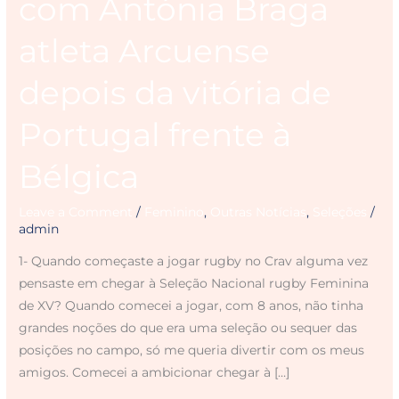
com Antónia Braga
atleta Arcuense
depois da vitória de
Portugal frente à
Bélgica
Leave a Comment
/
Feminino
,
Outras Notícias
,
Seleções
/
admin
1- Quando começaste a jogar rugby no Crav alguma vez
pensaste em chegar à Seleção Nacional rugby Feminina
de XV? Quando comecei a jogar, com 8 anos, não tinha
grandes noções do que era uma seleção ou sequer das
posições no campo, só me queria divertir com os meus
amigos. Comecei a ambicionar chegar à […]