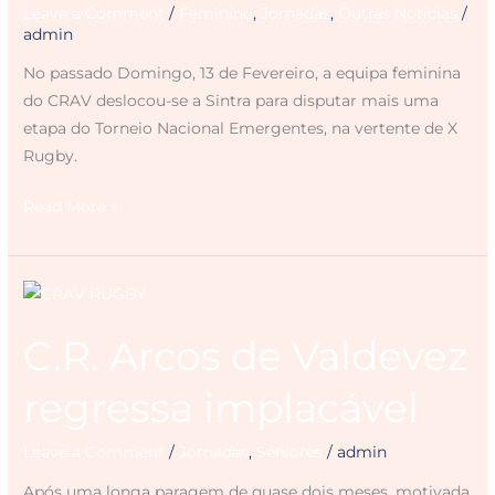
Leave a Comment
/
Feminino
,
Jornadas
,
Outras Notícias
/
admin
No passado Domingo, 13 de Fevereiro, a equipa feminina
do CRAV deslocou-se a Sintra para disputar mais uma
etapa do Torneio Nacional Emergentes, na vertente de X
Rugby.
Read More »
C.R.
Arcos
C.R. Arcos de Valdevez
de
Valdevez
regressa implacável
regressa
implacável
Leave a Comment
/
Jornadas
,
Séniores
/
admin
Após uma longa paragem de quase dois meses, motivada