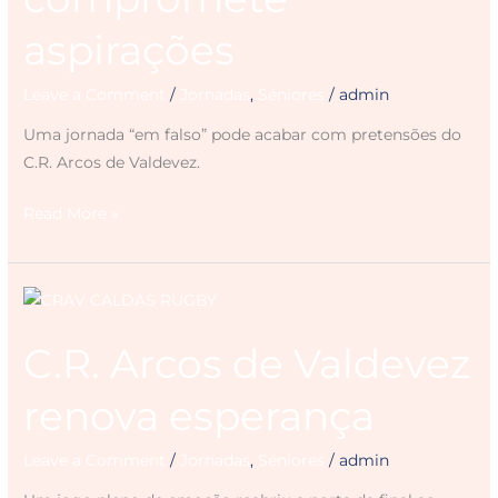
aspirações
Leave a Comment
/
Jornadas
,
Séniores
/
admin
Uma jornada “em falso” pode acabar com pretensões do
C.R. Arcos de Valdevez.
Read More »
C.R.
Arcos
C.R. Arcos de Valdevez
de
Valdevez
renova esperança
renova
esperança
Leave a Comment
/
Jornadas
,
Séniores
/
admin