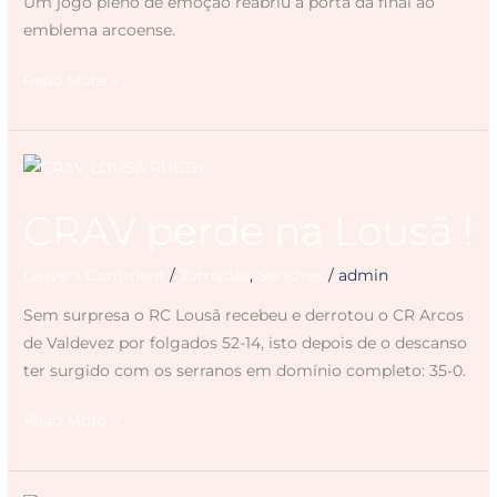
Um jogo pleno de emoção reabriu a porta da final ao
emblema arcoense.
Read More »
CRAV
perde
CRAV perde na Lousã !
na
Lousã
Leave a Comment
/
Jornadas
,
Séniores
/
admin
!
Sem surpresa o RC Lousã recebeu e derrotou o CR Arcos
de Valdevez por folgados 52-14, isto depois de o descanso
ter surgido com os serranos em domínio completo: 35-0.
Read More »