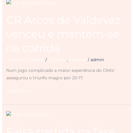
CR
Arcos
CR Arcos de Valdevez
de
Valdevez
venceu e mantém-se
venceu
e
na corrida
mantém-
se
Leave a Comment
/
Jornadas
,
Séniores
/
admin
na
corrida
Num jogo complicado a maior experiência do CRAV
assegurou o triunfo magro por 20-17.
Read More »
Falsa
partida
Falsa partida na fase
na