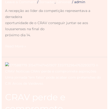
Leave a Comment
/
Jornadas
,
Séniores
/
admin
A recepção ao líder da competição representava a
derradeira
oportunidade de o CRAV conseguir juntar-se aos
lousanenses na final do
próximo dia 14.
Read More »
CRAV
perde
e
compromete
aspirações
CRAV perde e
compromete