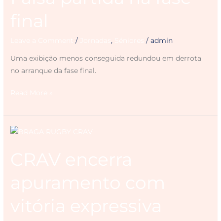
fase
final
final
Leave a Comment
/
Jornadas
,
Séniores
/
admin
Uma exibição menos conseguida redundou em derrota
no arranque da fase final.
Read More »
CRAV
encerra
CRAV encerra
apuramento
com
apuramento com
vitória
expressiva
vitória expressiva