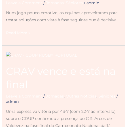
Leave a Comment
/
Jornadas
,
Séniores
/
admin
Num jogo pouco emotivo, as equipas aproveitaram para
testar soluções com vista à fase seguinte que é decisiva.
Read More »
CRAV
vence
CRAV vence e está na
e
está
final
na
final
Leave a Comment
/
Jornadas
,
Outras Notícias
,
Séniores
/
admin
Uma expressiva vitória por 43-7 (com 22-7 ao intervalo)
sobre o CDUP confirmou a presença do C.R. Arcos de
Valdevez na fase final do Campeonato Nacional da 1.ª