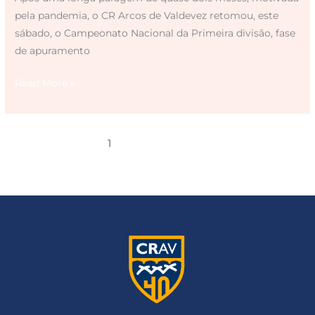
pela pandemia, o CR Arcos de Valdevez retomou, este
sábado, o Campeonato Nacional da Primeira divisão, fase
de apuramento
Read More »
1
2
Next
→