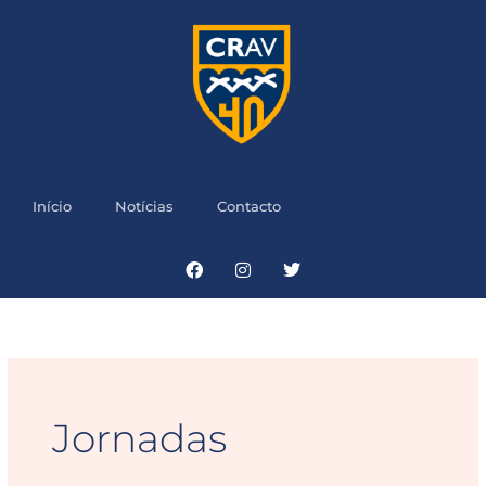
Skip
to
content
Início
Notícias
Contacto
Facebook
Instagram
Twitter
Jornadas