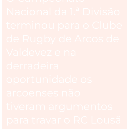
de
Nacional da 1.ª Divisão
Valdevez
e
terminou para o Clube
na
derradeira
de Rugby de Arcos de
oportunidade
os
Valdevez e na
arcoenses
não
derradeira
tiveram
argumentos
oportunidade os
para
travar
arcoenses não
o
tiveram argumentos
RC
Lousã
para travar o RC Lousã